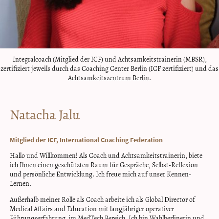
Integralcoach (Mitglied der ICF) und Achtsamkeitstrainerin (MBSR),
zertifiziert jeweils durch das Coaching Center Berlin (ICF zertifiziert) und das
Achtsamkeitszentrum Berlin.
Natacha Jalu
Mitglied der ICF, International Coaching Federation
Hallo und Willkommen! Als Coach und Achtsamkeitstrainerin, biete
ich Ihnen einen geschützten Raum für Gespräche, Selbst-Reflexion
und persönliche Entwicklung. Ich freue mich auf unser Kennen-
Lernen.
Außerhalb meiner Rolle als Coach arbeite ich als Global Director of
Medical Affairs and Education mit langjähriger operativer
Führungserfahrung im MedTech Bereich. Ich bin Wahlberlinerin und